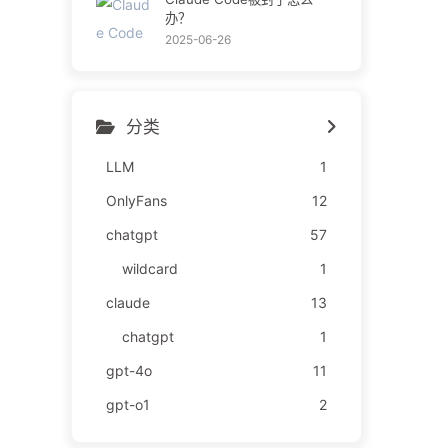
办？
2025-06-26
分类
LLM
1
OnlyFans
12
chatgpt
57
wildcard
1
claude
13
chatgpt
1
gpt-4o
11
gpt-o1
2