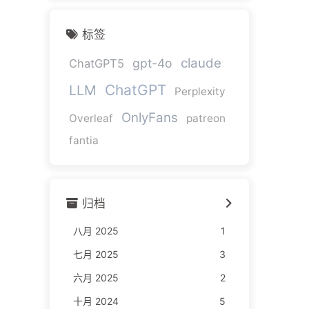
标签
claude
gpt-4o
ChatGPT5
ChatGPT
LLM
Perplexity
OnlyFans
Overleaf
patreon
fantia
归档
八月 2025
1
七月 2025
3
六月 2025
2
十月 2024
5