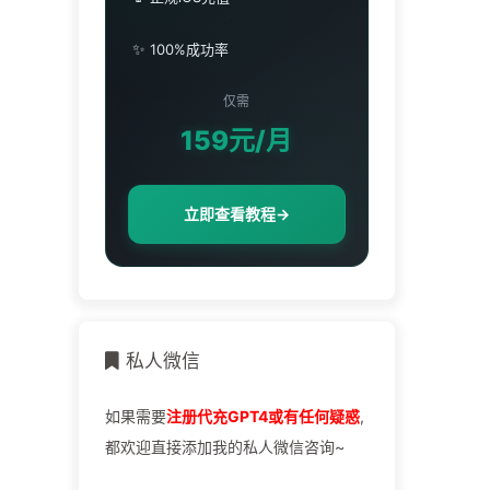
✨
100%成功率
仅需
159元/月
立即查看教程
→
私人微信
如果需要
注册代充GPT4或有任何疑惑
,
都欢迎直接添加我的私人微信咨询~